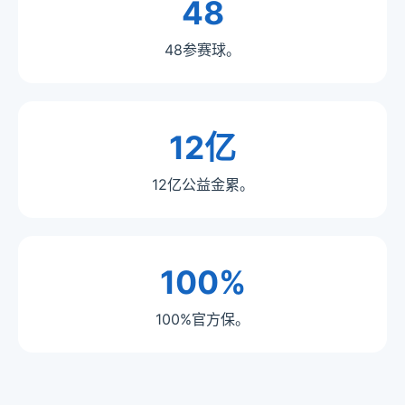
48
48参赛球。
12亿
12亿公益金累。
100%
100%官方保。