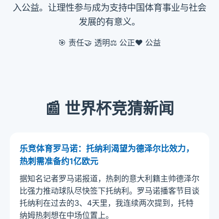
入公益。让理性参与成为支持中国体育事业与社会
发展的有意义。
🎯 责任
🤝 透明
⚖️ 公正
❤️ 公益
📰 世界杯竞猜新闻
乐竞体育罗马诺：托纳利渴望为德泽尔比效力，
热刺需准备约1亿欧元
据知名记者罗马诺报道，热刺的意大利籍主帅德泽尔
比强力推动球队尽快签下托纳利。罗马诺播客节目谈
托纳利在过去的3、4天里，我连续两次提到，托特
纳姆热刺想在中场位置上。