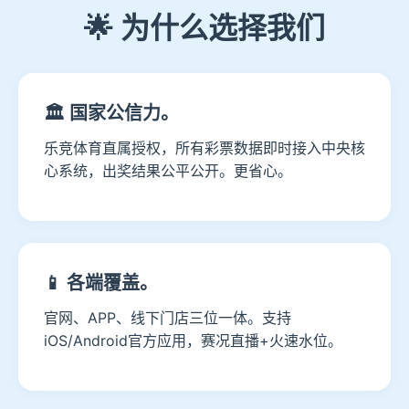
🌟 为什么选择我们
🏛️ 国家公信力。
乐竞体育直属授权，所有彩票数据即时接入中央核
心系统，出奖结果公平公开。更省心。
📱 各端覆盖。
官网、APP、线下门店三位一体。支持
iOS/Android官方应用，赛况直播+火速水位。