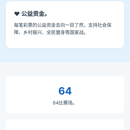
❤️ 公益资金。
每笔彩票的公益资金去向一目了然，支持社会保
障、乡村振兴、全民健身等国家战。
64
64比赛场。